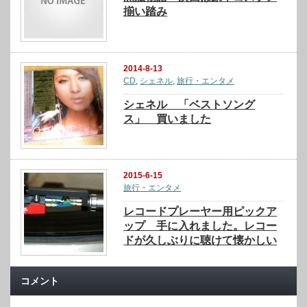
揃い踏み
2014-8-13
CD
,
シェネル
,
旅行・エンタメ
シェネル 「ベストソング
ス」 買いました
2015-6-15
旅行・エンタメ
レコードプレーヤー用ピックア
ップ 手に入れました。レコー
ドが久しぶりに聴けて懐かしい
コメント