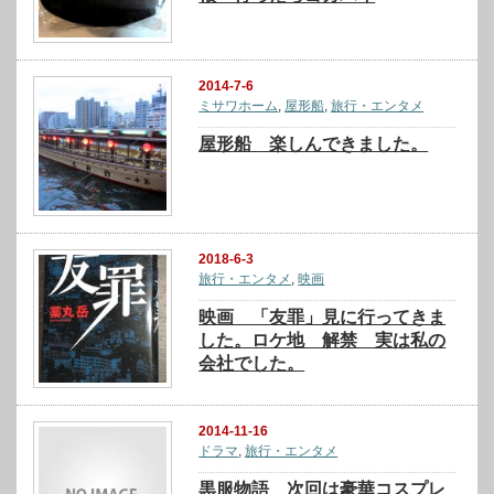
2014-7-6
ミサワホーム
,
屋形船
,
旅行・エンタメ
屋形船 楽しんできました。
2018-6-3
旅行・エンタメ
,
映画
映画 「友罪」見に行ってきま
した。ロケ地 解禁 実は私の
会社でした。
2014-11-16
ドラマ
,
旅行・エンタメ
黒服物語 次回は豪華コスプレ