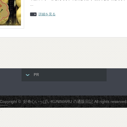
…
詳細を見る
PR
Copyright ©
好奇心いっぱいKUNIMARU の通販日記
All rights reserved
す。