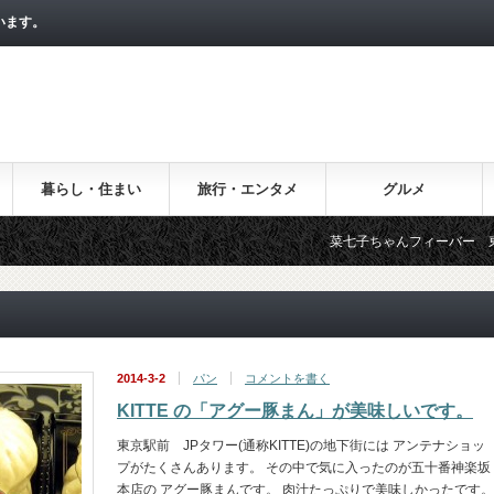
います。
暮らし・住まい
旅行・エンタメ
グルメ
菜七子ちゃんフィーバー 東京
2014-3-2
パン
コメントを書く
KITTE の「アグー豚まん」が美味しいです。
東京駅前 JPタワー(通称KITTE)の地下街には アンテナショッ
プがたくさんあります。 その中で気に入ったのが五十番神楽坂
本店の アグー豚まんです。 肉汁たっぷりで美味しかったです。