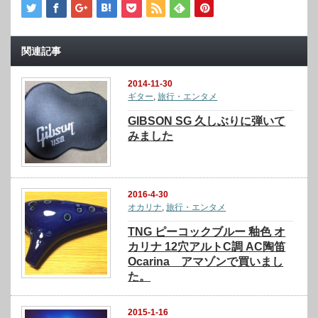
関連記事
2014-11-30
ギター
,
旅行・エンタメ
GIBSON SG 久しぶりに弾いて
みました
2016-4-30
オカリナ
,
旅行・エンタメ
TNG ピーコックブルー 釉色 オ
カリナ 12穴アルトC調 AC陶笛
Ocarina アマゾンで買いまし
た。
2015-1-16