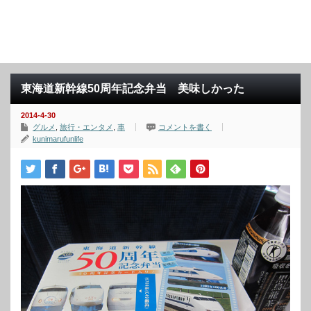
東海道新幹線50周年記念弁当 美味しかった
2014-4-30
グルメ
,
旅行・エンタメ
,
車
コメントを書く
kunimarufunlife