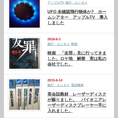
アップルTV
,
旅行・エンタメ
UFO 未確認飛行物体か? ホー
ムシアター アップルTV 導入
しました
2018-6-3
旅行・エンタメ
,
映画
映画 「友罪」見に行ってきま
した。ロケ地 解禁 実は私の
会社でした。
2015-6-14
旅行・エンタメ
,
英語教材
英会話教材 レーザーディスク
が蘇りました。 パイオニアレ
ーザーディスクプレーヤー手に
入れました。