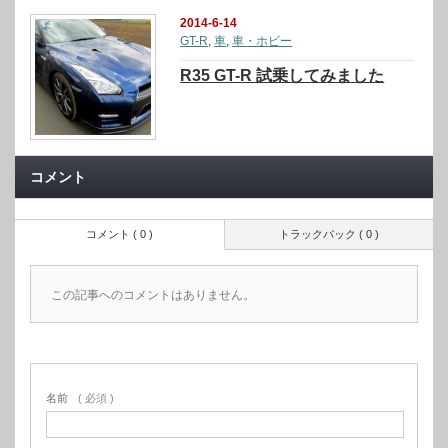
2014-6-14
GT-R
,
車
,
車・ホビー
R35 GT-R 試乗してみました
コメント
コメント ( 0 )
トラックバック ( 0 )
この記事へのコメントはありません。
名前
( 必須 )