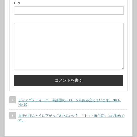
URL
ディアゴスティーニ 今話題のドローンを組み立てています。No.4-
No.10
血圧がほんとうに下がってきたみたい? 「トマト酢生活」はお勧めで
す。