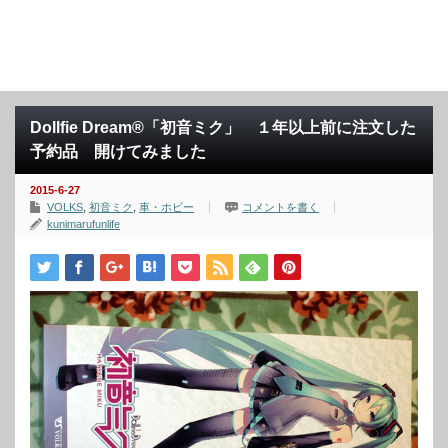
Dollfie Dream®「初音ミク」 １年以上前に注文した
予約品 開けてみました
2015-6-27
VOLKS
,
初音ミク
,
車・ホビー
コメントを書く
kunimarufunlife