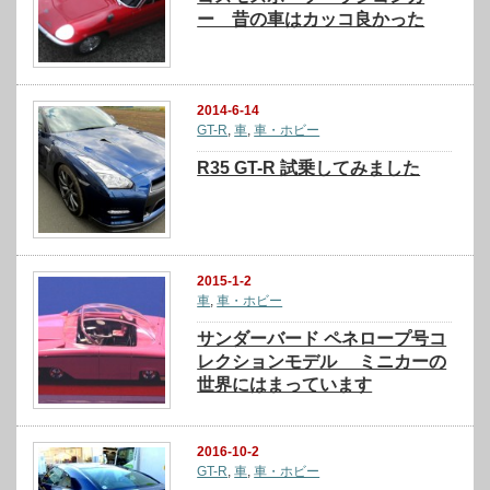
ー 昔の車はカッコ良かった
2014-6-14
GT-R
,
車
,
車・ホビー
R35 GT-R 試乗してみました
2015-1-2
車
,
車・ホビー
サンダーバード ペネロープ号コ
レクションモデル ミニカーの
世界にはまっています
2016-10-2
GT-R
,
車
,
車・ホビー